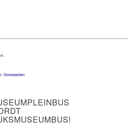
us.
to: Voorwaarden
USEUMPLEINBUS
ORDT
IJKSMUSEUMBUS!