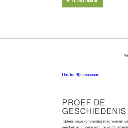
MEER INFORMATIE
Va
Link to: Rijksmuseum
PROEF DE
GESCHIEDENIS
Tijdens deze rondleiding mag worden ge
geroken en… geproefd! Je wordt uitged