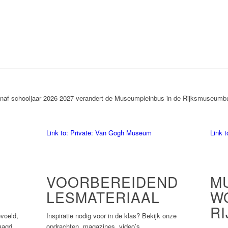
naf schooljaar 2026-2027 verandert de Museumpleinbus in de Rijksmuseumb
Link to: Private: Van Gogh Museum
Link 
VOORBEREIDEND
M
LESMATERIAAL
W
R
voeld,
Inspiratie nodig voor in de klas? Bekijk onze
aagd
opdrachten, magazines, video’s,