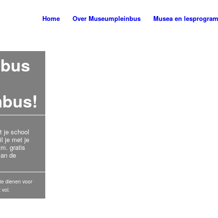
Home
Over Museumpleinbus
Musea en lesprogra
nbus
bus!
t je school
 je met je
m. gratis
van de
te dienen voor
 vol.