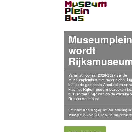
Museumplei
wordt
Rijksmuseum
Vanaf schooljaar 2026-2027 zal de
Museumpleinbus niet meer rijden. Lig
buiten de gemeente Amsterdam en wil
klas het
Rijksmuseum
bezoeken i.c.
busvervoer? Kijk dan op de website 
Rijksmuseumbus!
Het is niet meer mogelijk om een aanvraag in 
schooljaar 2025-2026! De Museumpleinbus zit